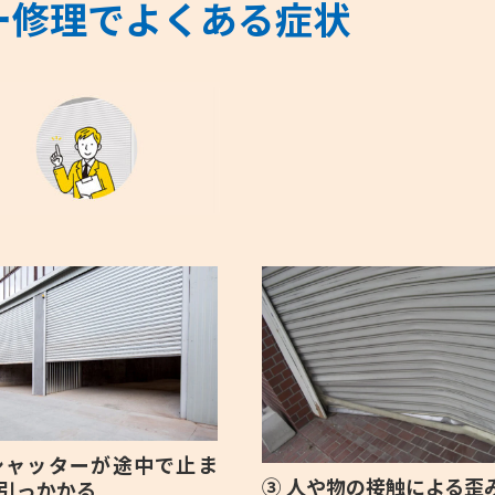
ー修理でよくある症状
シャッターが途中で止ま
③ 人や物の接触による歪
引っかかる