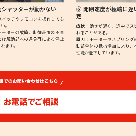
動シャッターが動かない
⑥ 開閉速度が極端に遅
定
スイッチやリモコンを操作しても
ない。
症状
：動きが遅く、途中でス
モーターの故障、制御装置の不具
わることがある。
たは駆動部への過負荷による停止
原因
：モーターやスプリング
られます。
動部全体の抵抗増加により、
性能が低下しています。