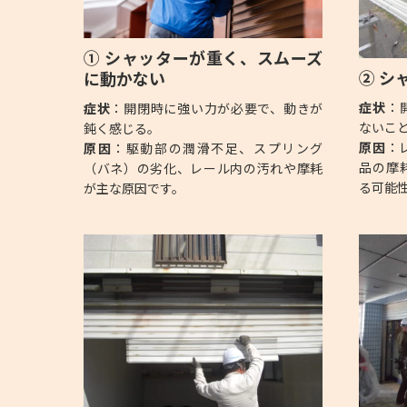
① シャッターが重く、スムーズ
② シ
に動かない
症状
：
症状
：開閉時に強い力が必要で、動きが
ないこ
鈍く感じる。
原因
：
原因
：駆動部の潤滑不足、スプリング
品の摩
（バネ）の劣化、レール内の汚れや摩耗
る可能
が主な原因です。