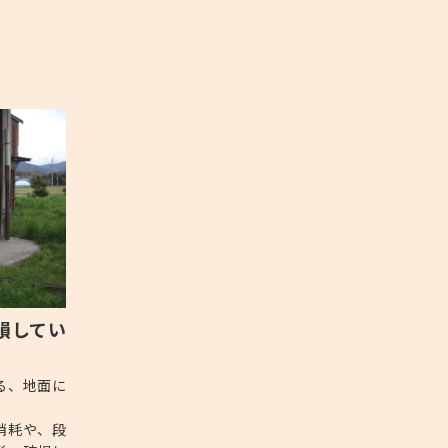
損してい
る、地面に
消耗や、段