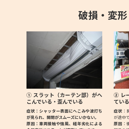
破損・変形
① スラット（カーテン部）がへ
② レ
こんでいる・歪んでいる
てい
症状
：シャッター表面にへこみや波打ち
症状
：
が見られ、開閉がスムーズにいかない。
が途中
原因
：車両接触や強風、経年劣化による
原因
：