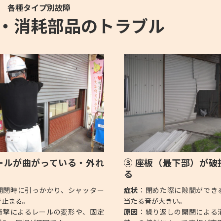
各種タイプ別故障
・消耗部品のトラブル
ールが曲がっている・外れ
③ 座板（最下部）が破
る
る
開閉時に引っかかり、シャッター
症状
：閉めた際に隙間ができ
で止まる。
当たる音が大きい。
衝撃によるレールの変形や、固定
原因
：繰り返しの開閉による