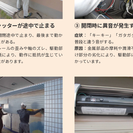
ャッターが途中で止まる
③ 開閉時に異音が発生
開閉途中で止まり、最後まで動か
症状
：「キーキー」「ガタガ
とがある。
普段と違う音がする。
レールの歪みや軸のズレ、駆動部
原因
：金属部品の摩耗や潤滑
耗により、動作に抵抗が生じてい
け部分の劣化により、駆動部
性があります。
かっています。