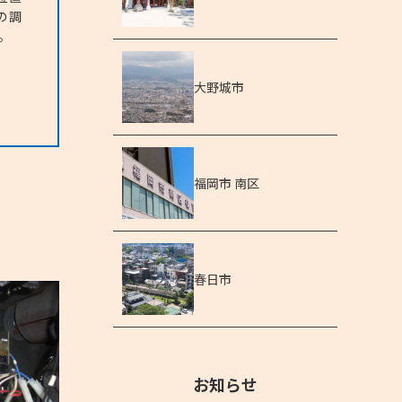
の調
。
大野城市
福岡市 南区
春日市
お知らせ