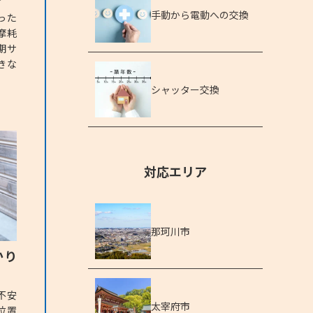
手動から電動への交換
った
摩耗
期サ
きな
シャッター交換
対応エリア
那珂川市
かり
不安
太宰府市
位置