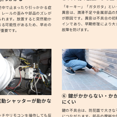
「キーキー」「ガタガタ」とい
途中で止まったり引っかかる症
異音は、潤滑不足や金属部品の
、レールの歪みや部品のズレが
が原因です。異音は不具合の初
られます。放置すると突然動か
インであり、早期修理により大
なる可能性があるため、早めの
故障を防げます。
が重要です。
⑥ 鍵がかからない・か
電動シャッターが動かな
にくい
鍵の不具合は、防犯面で大きな
ッチやリモコンを操作しても反
につながります。部品の摩耗や