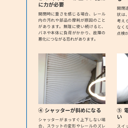
に力が必要
開閉
開閉時に重さを感じる場合、レール
状は
内の汚れや部品の摩耗が原因のこと
考え
があります。無理に使い続けると、
なく
バネや本体に負荷がかかり、故障の
点検
悪化につながる恐れがあります。
④ シャッターが斜めになる
⑤ 
い
シャッターがまっすぐ上下しない場
合、スラットの変形やレールのズレ
スイ